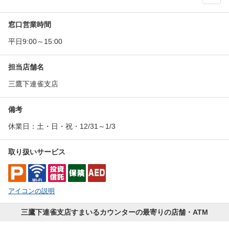
外貨両替取扱店舗の見直し（集約）について
窓口営業時間
2026年3月12日
平日9:00～15:00
錦町支店移転のご案内
担当店舗名
三鷹下連雀支店
2026年2月2日
「あきる野市役所内ATMコーナー」営業終了のご
案内
備考
休業日：土・日・祝・12/31～1/3
2025年10月3日
取り扱いサービス
たましん国立支店 2026年秋 リニューアルオ―プン
アイコンの説明
三鷹下連雀支店すまいるカウンターの最寄りの店舗・ATM