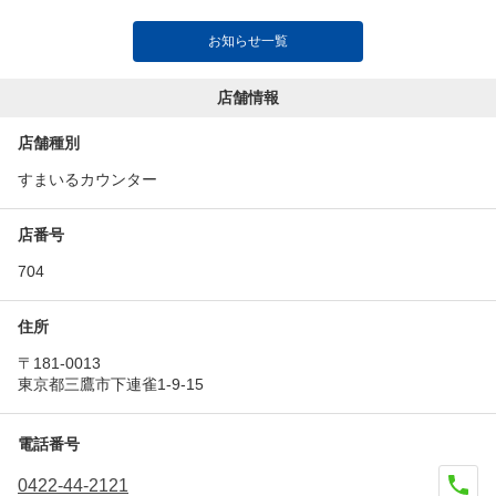
2026年7月1日
お知らせ一覧
ATM等のサービス臨時休止のお知らせ
店舗情報
店舗種別
2026年6月1日
イオン八王子滝山内 ATMコーナー 6/23 OPEN！
すまいるカウンター
店番号
2026年6月1日
704
店頭における｢来店予約｣の運用変更について
住所
2026年5月1日
〒181-0013
窓口営業時間変更（昼休業実施店舗の拡大）のお
東京都三鷹市下連雀1-9-15
知らせ
電話番号
2026年4月27日
0422-44-2121