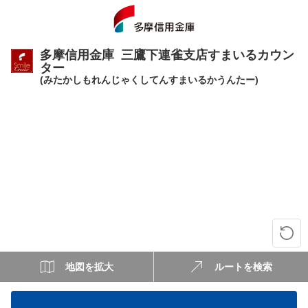
多摩信用金庫 三鷹下連雀支店すまいるカウン
ター
(みたかしもれんじゃくしてんすまいるかうんたー)
地図を拡大
ルートを検索