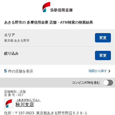
あきる野市の 多摩信用金庫 店舗・ATM検索の検索結果
エリア
変更
東京都 あきる野市
絞り込み
変更
5
件の店舗を表示
地図から探す
コンビニATMを含む
店舗種別：
店舗
店 番 号：
017
（あきがわしてん）
秋川支店
住所：
〒197-0823 東京都あきる野市野辺５３９-１